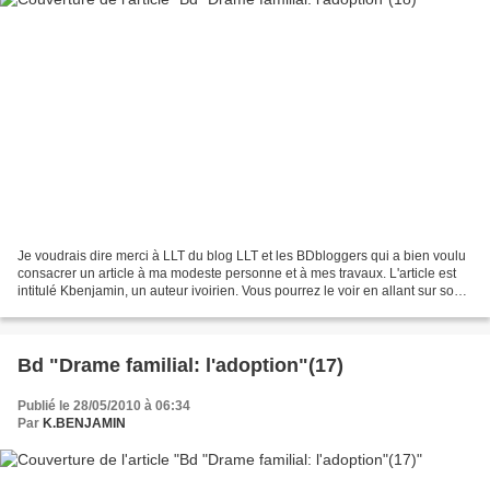
Je voudrais dire merci à LLT du blog LLT et les BDbloggers qui a bien voulu
consacrer un article à ma modeste personne et à mes travaux. L'article est
intitulé Kbenjamin, un auteur ivoirien. Vous pourrez le voir en allant sur son
site à partir du lie...
Bd "Drame familial: l'adoption"(17)
Publié le 28/05/2010 à 06:34
Par
K.BENJAMIN