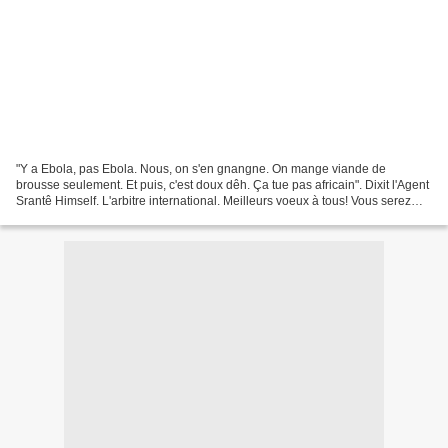
"Y a Ebola, pas Ebola. Nous, on s'en gnangne. On mange viande de
brousse seulement. Et puis, c'est doux dêh. Ça tue pas africain". Dixit l'Agent
Srantê Himself. L'arbitre international. Meilleurs voeux à tous! Vous serez
toujours les bienvenus sur ce...