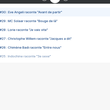
#30 : Eve Angeli raconte "Avant de partir"
#29 : MC Solaar raconte "Bouge de là"
28 : Lorie raconte "Je vais vite"
#27 : Christophe Willem raconte "Jacques a dit"
#26 : Chimène Badi raconte "Entre nous"
#25 : Indochine raconte "3e sexe"
#24 : Zaho raconte "C'est chelou"
#23 : Patrick Bruel raconte "Au café des délices"
#22 : Kyo raconte "Le chemin"
#21 : Nolwenn Leroy raconte "Cassé"
#20 : Patrick Hernandez raconte "Born to be alive"
#19 : Lorie raconte "Près de moi"