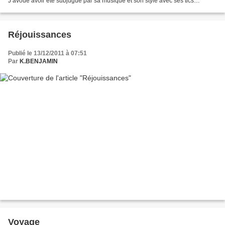
J’avoue avoir été subjugué par sa musique et son style avec ses tics
gestuels qui font d’elle une artiste...
Réjouissances
Publié le 13/12/2011 à 07:51
Par
K.BENJAMIN
Voyage