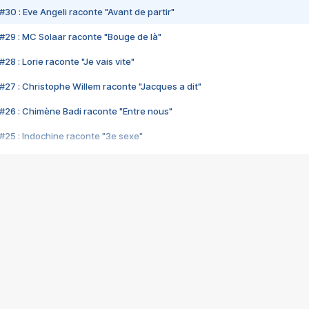
#30 : Eve Angeli raconte "Avant de partir"
#29 : MC Solaar raconte "Bouge de là"
28 : Lorie raconte "Je vais vite"
#27 : Christophe Willem raconte "Jacques a dit"
#26 : Chimène Badi raconte "Entre nous"
#25 : Indochine raconte "3e sexe"
#24 : Zaho raconte "C'est chelou"
#23 : Patrick Bruel raconte "Au café des délices"
#22 : Kyo raconte "Le chemin"
#21 : Nolwenn Leroy raconte "Cassé"
#20 : Patrick Hernandez raconte "Born to be alive"
#19 : Lorie raconte "Près de moi"