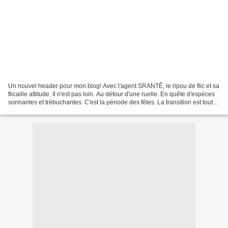
Un nouvel header pour mon blog! Avec l'agent SRANTÊ, le ripou de flic et sa
flicaille attitude. Il n'est pas loin. Au détour d'une ruelle. En quête d'espèces
sonnantes et trébuchantes. C'est la période des fêtes. La transition est toute
trouvée. Hihi...