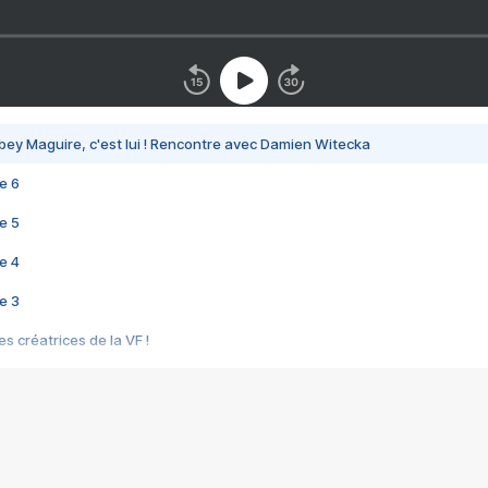
bey Maguire, c'est lui ! Rencontre avec Damien Witecka
e 6
e 5
e 4
e 3
s créatrices de la VF !
e 2
e 1
e Mektoub My Love arrive enfin ! Rencontre avec Shaïn Boumedine et Sal