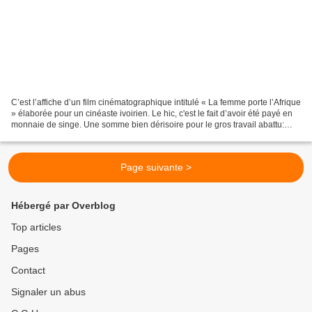
C’est l’affiche d’un film cinématographique intitulé « La femme porte l’Afrique
» élaborée pour un cinéaste ivoirien. Le hic, c'est le fait d’avoir été payé en
monnaie de singe. Une somme bien dérisoire pour le gros travail abattu:
esquisses, crayonnés,...
Page suivante >
Hébergé par Overblog
Top articles
Pages
Contact
Signaler un abus