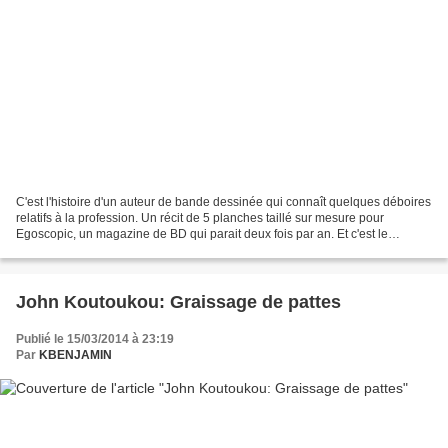
C'est l'histoire d'un auteur de bande dessinée qui connaît quelques déboires
relatifs à la profession. Un récit de 5 planches taillé sur mesure pour
Egoscopic, un magazine de BD qui parait deux fois par an. Et c'est le
numéro 5 qui va héberger les 5 planches...
John Koutoukou: Graissage de pattes
Publié le 15/03/2014 à 23:19
Par
KBENJAMIN