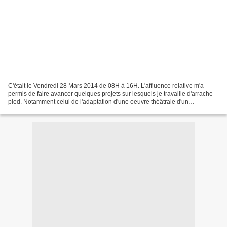
C'était le Vendredi 28 Mars 2014 de 08H à 16H. L'affluence relative m'a
permis de faire avancer quelques projets sur lesquels je travaille d'arrache-
pied. Notamment celui de l'adaptation d'une oeuvre théâtrale d'un
dramaturge ivoirien. Un texte très bien...