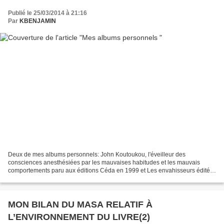
Publié le 25/03/2014 à 21:16
Par
KBENJAMIN
Deux de mes albums personnels: John Koutoukou, l'éveilleur des
consciences anesthésiées par les mauvaises habitudes et les mauvais
comportements paru aux éditions Céda en 1999 et Les envahisseurs édité
dans la collection Harmattan BD à Paris en janvier...
MON BILAN DU MASA RELATIF À
L’ENVIRONNEMENT DU LIVRE(2)