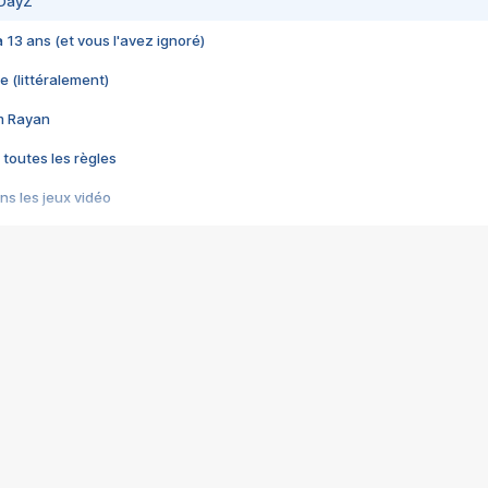
 DayZ
 a 13 ans (et vous l'avez ignoré)
e (littéralement)
im Rayan
 toutes les règles
s les jeux vidéo
us choquant de Rockstar ? - Le scandale BULLY
e plus moche de Steam
du RÊVE tourne au CAUCHEMAR
pendant 8 heures
it… à tort
umiliés par un jeu vidéo
ire - Final Fantasy 8