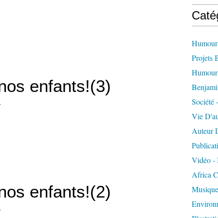
N
Caté
Humour
Projets 
Humour 
nos enfants!(3)
Benjami
Société
N
Vie D'au
Auteur 
Publicat
Vidéo -
Africa 
nos enfants!(2)
Musique
Environ
N