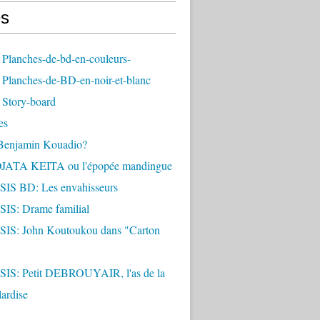
s
 Planches-de-bd-en-couleurs-
 Planches-de-BD-en-noir-et-blanc
 Story-board
es
 Benjamin Kouadio?
ATA KEITA ou l'épopée mandingue
S BD: Les envahisseurs
S: Drame familial
S: John Koutoukou dans "Carton
S: Petit DEBROUYAIR, l'as de la
lardise