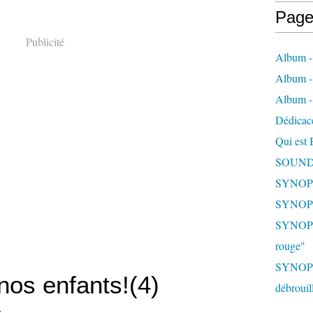
Page
Publicité
Album -
Album -
Album -
Dédicac
Qui est
SOUNDJ
SYNOPSI
SYNOPSI
SYNOPSI
rouge"
SYNOPSI
nos enfants!(4)
débrouil