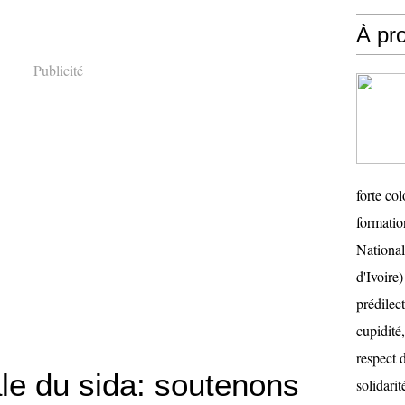
À pr
Publicité
forte col
formatio
National
d'Ivoire
prédilect
cupidité,
respect 
le du sida: soutenons
solidarité