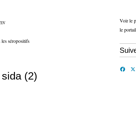
Voir le 
MIN
le porta
Suiv
sida (2)