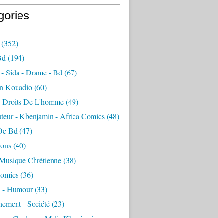
gories
(352)
Bd
(194)
- Sida - Drame - Bd
(67)
n Kouadio
(60)
 - Droits De L'homme
(49)
teur - Kbenjamin - Africa Comics
(48)
De Bd
(47)
ions
(40)
 Musique Chrétienne
(38)
Comics
(36)
 - Humour
(33)
nement - Société
(23)