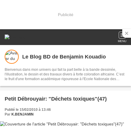
Publicité
MENU
Le Blog BD de Benjamin Kouadio
Bienvenus dans mon univers qui fait la part belle à la bande dessinée,
l'illustration, le dessin et des travaux divers à forte coloration africaine. C’est
le fruit d'une formation académique rigoureuse à l'Ecole Nationale des
Beaux-Arts d'Abidjan (Côte d'Ivoire) de 1983 à 1990. Mes thèmes de
prédilection sont les faits de société (corruption, cupidité, injustice, sida,
droits de l'homme, respect de l'environnement, racisme, humanité, solidarité,
esprit familial, etc.).
Petit Débrouyair: "Déchets toxiques"(47)
Publié le 15/02/2010 à 13:46
Par
K.BENJAMIN