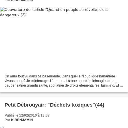
On aura tout vu dans ce bas-monde. Dans quelle république bananière
vivons-nous? Je m'interroge. L'heure est à une anarchie inimaginable:
paupérisation grandissante, spoliation de droits élémentaires, faim, etc. Et le
comble, par ces temps de canicule,...
Petit Débrouyair: "Déchets toxiques"(44)
Publié le 12/02/2010 à 13:37
Par
K.BENJAMIN